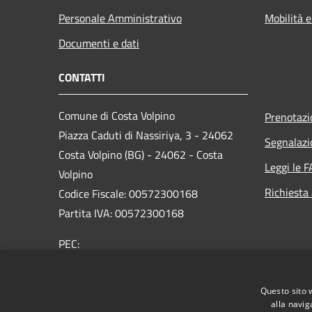
Personale Amministrativo
Mobilità e
Documenti e dati
CONTATTI
Comune di Costa Volpino
Prenotaz
Piazza Caduti di Nassiriya, 3 - 24062
Segnalazi
Costa Volpino (BG) - 24062 - Costa
Leggi le 
Volpino
Richiesta
Codice Fiscale: 00572300168
Partita IVA: 00572300168
PEC:
protocollo@pec.comune.costavolpino.bg.it
Centralino Unico: 035/970290
Questo sito 
alla navig