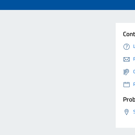
Cont
Prob