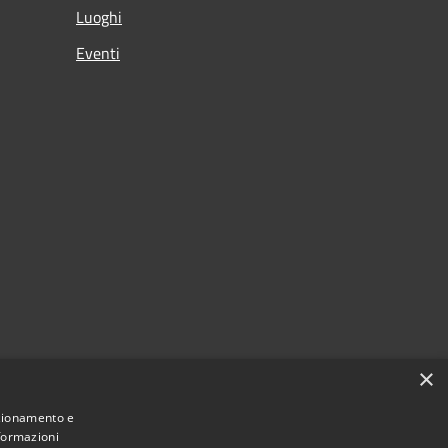
Luoghi
Eventi
×
nzionamento e
nformazioni