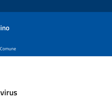
ino
il Comune
virus